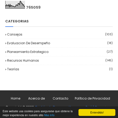
7
6
5
0
5
9
CATEGORIAS
Consejos
(103)
Evaluacion De Desempeño
(18)
Planeamiento Estrategico
(27)
Recursos Humanos
(145)
Teorías
(1)
Home
Acerca de
Contacto
Política de Privacidad
Copyright ©
2026
Gestión de Recursos Humanos Perú | Consejos y
Este website usa cookies para asegurarse que obtiene la
más
Entendido!
mejor experiencia en nuestro sitio
Mas info