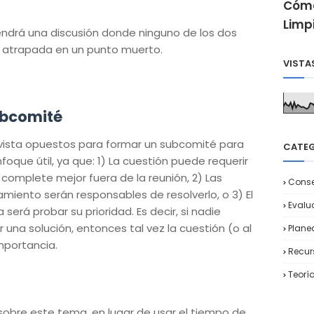
Cómo
Limp
endrá una discusión donde ninguno de los dos
a atrapada en un punto muerto.
VISTA
ubcomité
 vista opuestos para formar un subcomité para
CATE
foque útil, ya que: 1) La cuestión puede requerir
 complete mejor fuera de la reunión, 2) Las
Conse
iento serán responsables de resolverlo, o 3) El
Evalu
será probar su prioridad. Es decir, si nadie
una solución, entonces tal vez la cuestión (o al
Plane
mportancia.
Recu
Teorí
obre este tema, en lugar de usar el tiempo de