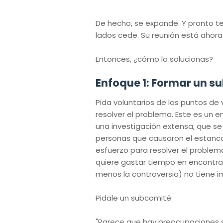
De hecho, se expande. Y pronto t
lados cede. Su reunión está ahor
Entonces, ¿cómo lo solucionas?
Enfoque 1: Formar un s
Pida voluntarios de los puntos de
resolver el problema. Este es un en
una investigación extensa, que se
personas que causaron el estancam
esfuerzo para resolver el problema 
quiere gastar tiempo en encontrar 
menos la controversia) no tiene i
Pidale un subcomité:
"Parece que hay preocupaciones s