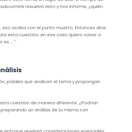
n subcomité resuelva esto y nos informe, ¿quién
os, eso acaba con el punto muerto. Entonces dice:
a esta cuestión, en ese caso quiero volver a
es ... ".
análisis
ción, pídales que analicen el tema y propongan
esta cuestión de manera diferente. ¿Podrían
 preparando un análisis de la misma con
te enfoque revelará consideraciones esenciales