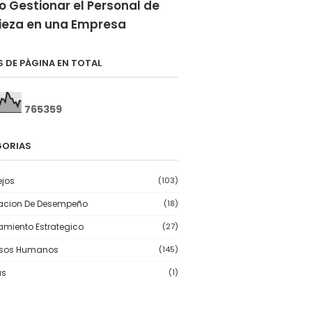
 Gestionar el Personal de
ieza en una Empresa
S DE PÁGINA EN TOTAL
7
6
5
3
5
9
GORIAS
jos
(103)
acion De Desempeño
(18)
amiento Estrategico
(27)
rsos Humanos
(145)
as
(1)