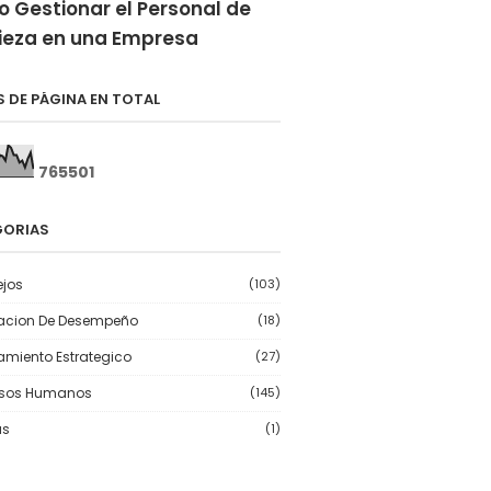
 Gestionar el Personal de
ieza en una Empresa
S DE PÁGINA EN TOTAL
7
6
5
5
0
1
GORIAS
jos
(103)
acion De Desempeño
(18)
amiento Estrategico
(27)
rsos Humanos
(145)
as
(1)