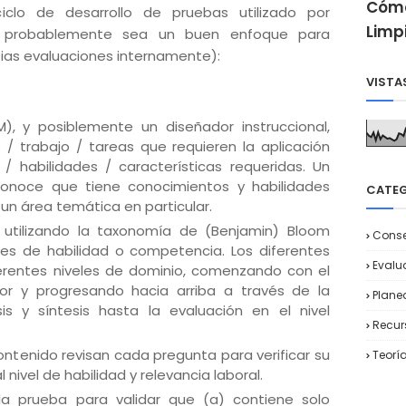
Cómo
clo de desarrollo de pruebas utilizado por
Limp
to, probablemente sea un buen enfoque para
pias evaluaciones internamente):
VISTA
), y posiblemente un diseñador instruccional,
 / trabajo / tareas que requieren la aplicación
/ habilidades / características requeridas. Un
conoce que tiene conocimientos y habilidades
CATE
n área temática en particular.
s utilizando la taxonomía de (Benjamin) Bloom
Conse
eles de habilidad o competencia. Los diferentes
Evalu
ferentes niveles de dominio, comenzando con el
rior y progresando hacia arriba a través de la
Plane
sis y síntesis hasta la evaluación en el nivel
Recu
ontenido revisan cada pregunta para verificar su
Teorí
 nivel de habilidad y relevancia laboral.
a la prueba para validar que (a) contiene solo