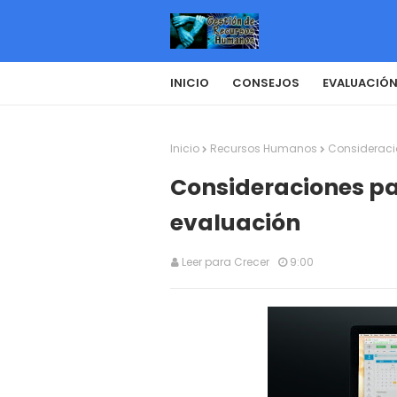
INICIO
CONSEJOS
EVALUACIÓN
Inicio
Recursos Humanos
Consideraci
Consideraciones pa
evaluación
Leer para Crecer
9:00