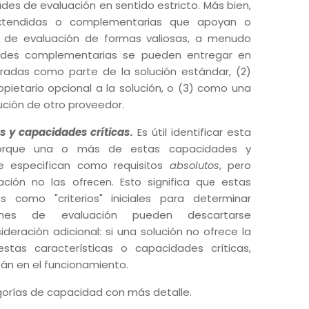
es de evaluación en sentido estricto.
Más bien,
extendidas o complementarias que apoyan o
 de evaluación de formas valiosas, a menudo
ades complementarias se pueden entregar en
gradas como parte de la solución estándar, (2)
pietario opcional a la solución, o (3) como una
ución de otro proveedor.
s y capacidades críticas
.
Es útil identificar esta
porque una o más de estas capacidades y
se especifican como
requisitos
absolutos
, pero
estas
ación no las ofrecen.
Esto significa que
 como "criterios" iniciales para determinar
ones de evaluación pueden descartarse
eración adicional: si una solución no ofrece la
stas características o capacidades críticas,
n en el funcionamiento.
rías de capacidad con más detalle.